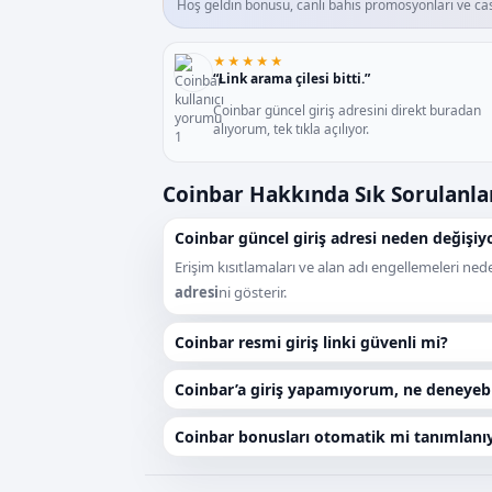
Hoş geldin bonusu, canlı bahis promosyonları ve cas
★★★★★
“Link arama çilesi bitti.”
Coinbar güncel giriş adresini direkt buradan
alıyorum, tek tıkla açılıyor.
Coinbar Hakkında Sık Sorulanla
Coinbar güncel giriş adresi neden değişiy
Erişim kısıtlamaları ve alan adı engellemeleri ned
adresi
ni gösterir.
Coinbar resmi giriş linki güvenli mi?
Coinbar’a giriş yapamıyorum, ne deneyebi
Coinbar bonusları otomatik mi tanımlanı