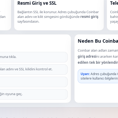
Resmi Giriş ve SSL
Tel
r
Bağlantın SSL ile korunur. Adres çubuğunda Coinbar
Coinb
adan
alan adını ve kilit simgesini gördüğünde
resmi giriş
bahi
sayfasındasın.
yaşay
Neden Bu Coinba
Coinbar alan adları zaman
giriş adresi
ni ararken ka
una tıkla.
edilen tek bir yönlend
n adını ve SSL kilidini kontrol et.
Uyarı:
Adres çubuğunda Co
sitelere kullanıcı bilgileri
ğin oyuna geç.