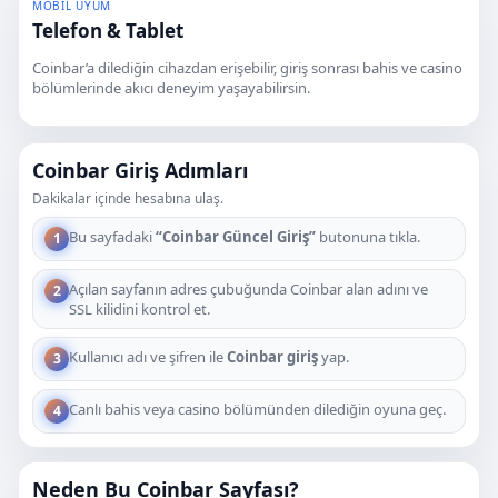
MOBİL UYUM
Telefon & Tablet
Coinbar’a dilediğin cihazdan erişebilir, giriş sonrası bahis ve casino
bölümlerinde akıcı deneyim yaşayabilirsin.
Coinbar Giriş Adımları
Dakikalar içinde hesabına ulaş.
Bu sayfadaki
“Coinbar Güncel Giriş”
butonuna tıkla.
1
Açılan sayfanın adres çubuğunda Coinbar alan adını ve
2
SSL kilidini kontrol et.
Kullanıcı adı ve şifren ile
Coinbar giriş
yap.
3
Canlı bahis veya casino bölümünden dilediğin oyuna geç.
4
Neden Bu Coinbar Sayfası?