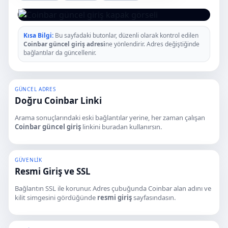
Kısa Bilgi:
Bu sayfadaki butonlar, düzenli olarak kontrol edilen
Coinbar güncel giriş adresi
ne yönlendirir. Adres değiştiğinde
bağlantılar da güncellenir.
GÜNCEL ADRES
Doğru Coinbar Linki
Arama sonuçlarındaki eski bağlantılar yerine, her zaman çalışan
Coinbar güncel giriş
linkini buradan kullanırsın.
GÜVENLİK
Resmi Giriş ve SSL
Bağlantın SSL ile korunur. Adres çubuğunda Coinbar alan adını ve
kilit simgesini gördüğünde
resmi giriş
sayfasındasın.