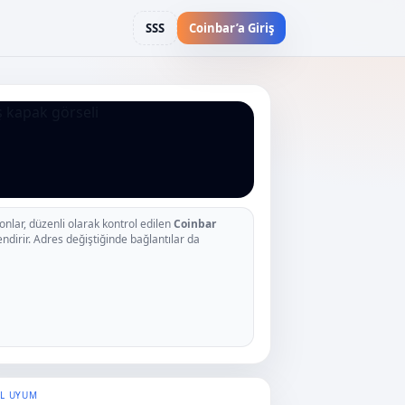
SSS
Coinbar’a Giriş
nlar, düzenli olarak kontrol edilen
Coinbar
ndirir. Adres değiştiğinde bağlantılar da
L UYUM