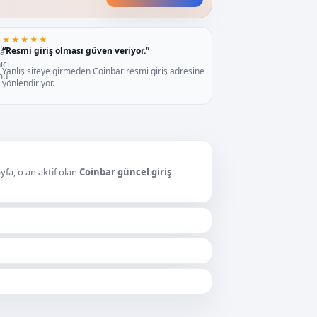
★★★★★
“Resmi giriş olması güven veriyor.”
Yanlış siteye girmeden Coinbar resmi giriş adresine
yönlendiriyor.
yfa, o an aktif olan
Coinbar güncel giriş