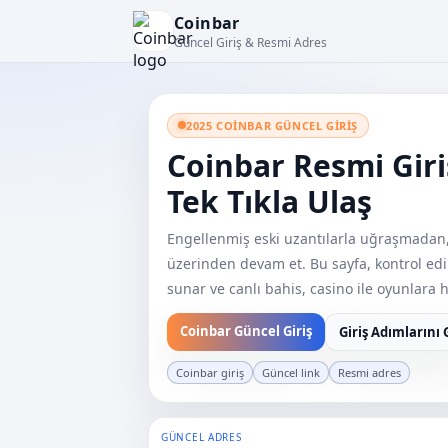
Coinbar
Güncel Giriş & Resmi Adres
2025 COINBAR GÜNCEL GIRIŞ
Coinbar Resmi Giri
Tek Tıkla Ulaş
Engellenmiş eski uzantılarla uğraşmadan,
üzerinden devam et. Bu sayfa, kontrol ed
sunar ve canlı bahis, casino ile oyunlara hı
Coinbar Güncel Giriş
Giriş Adımlarını 
Coinbar giriş
Güncel link
Resmi adres
GÜNCEL ADRES