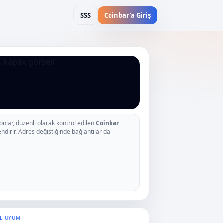
SSS
Coinbar’a Giriş
nlar, düzenli olarak kontrol edilen
Coinbar
ndirir. Adres değiştiğinde bağlantılar da
L UYUM