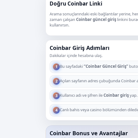
Doğru Coinbar Linki
Arama sonuçlarındaki eski bağlantılar yerine, he
zaman çalışan
Coinbar güncel giriş
linkini bur
kullanırsın.
Coinbar Giriş Adımları
Dakikalar içinde hesabına ulaş.
Bu sayfadaki
“Coinbar Güncel Giriş”
buton
1
Açılan sayfanın adres çubuğunda Coinbar ala
2
Kullanıcı adı ve şifren ile
Coinbar giriş
yap.
3
Canlı bahis veya casino bölümünden diledi
4
Coinbar Bonus ve Avantajlar