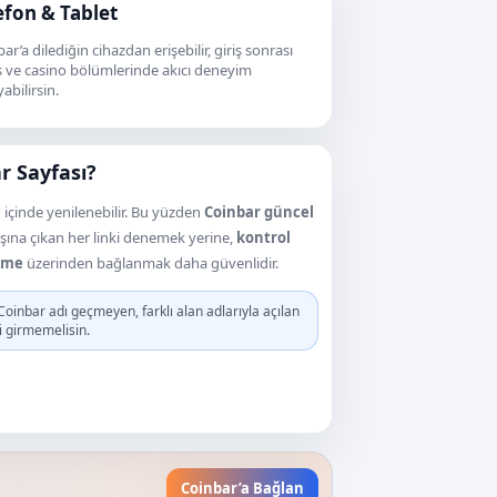
efon & Tablet
ar’a dilediğin cihazdan erişebilir, giriş sonrası
s ve casino bölümlerinde akıcı deneyim
abilirsin.
r Sayfası?
 içinde yenilenebilir. Bu yüzden
Coinbar güncel
rşına çıkan her linki denemek yerine,
kontrol
irme
üzerinden bağlanmak daha güvenlidir.
inbar adı geçmeyen, farklı alan adlarıyla açılan
ni girmemelisin.
Coinbar’a Bağlan