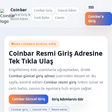
SSS
Coinbar
Coinbar Giriş
Güncel Adres
Güncel Giriş &
Coinbar’a
Canlı Bahis
Casino
Resmi Adres
Giriş
2025 COINBAR GÜNCEL GIRIŞ
Coinbar Resmi Giriş Adresine
Tek Tıkla Ulaş
Engellenmiş eski uzantılarla uğraşmadan, direkt
Coinbar güncel giriş adresi
üzerinden devam et. Bu
sayfa, kontrol edilen
Coinbar resmi giriş
linkini sunar ve
canlı bahis, casino ile oyunlara hızlı erişim sağlar.
Coinbar Güncel Giriş
Giriş Adımlarını Gör
Coinbar giriş
Güncel link
Resmi adres