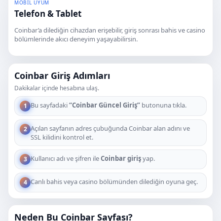
MOBİL UYUM
Telefon & Tablet
Coinbar’a dilediğin cihazdan erişebilir, giriş sonrası bahis ve casino
bölümlerinde akıcı deneyim yaşayabilirsin.
Coinbar Giriş Adımları
Dakikalar içinde hesabına ulaş.
Bu sayfadaki
“Coinbar Güncel Giriş”
butonuna tıkla.
1
Açılan sayfanın adres çubuğunda Coinbar alan adını ve
2
SSL kilidini kontrol et.
Kullanıcı adı ve şifren ile
Coinbar giriş
yap.
3
Canlı bahis veya casino bölümünden dilediğin oyuna geç.
4
Neden Bu Coinbar Sayfası?