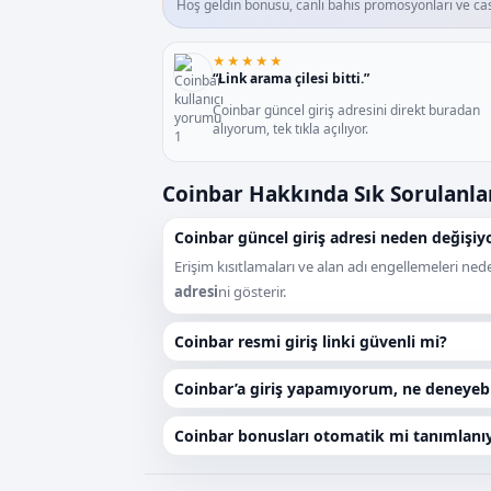
Hoş geldin bonusu, canlı bahis promosyonları ve cas
★★★★★
“Link arama çilesi bitti.”
Coinbar güncel giriş adresini direkt buradan
alıyorum, tek tıkla açılıyor.
Coinbar Hakkında Sık Sorulanla
Coinbar güncel giriş adresi neden değişiy
Erişim kısıtlamaları ve alan adı engellemeleri ned
adresi
ni gösterir.
Coinbar resmi giriş linki güvenli mi?
Coinbar’a giriş yapamıyorum, ne deneyebi
Coinbar bonusları otomatik mi tanımlanı