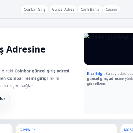
Coinbar Giriş
Güncel Adres
Canlı Bahis
Casino
ş Adresine
 direkt
Coinbar güncel giriş adresi
Kısa Bilgi:
Bu sayfadaki buto
ilen
Coinbar resmi giriş
linkini
güncel giriş adresi
ne yönle
güncellenir.
zlı erişim sağlar.
Gör
GÜVENLİK
MOBİ